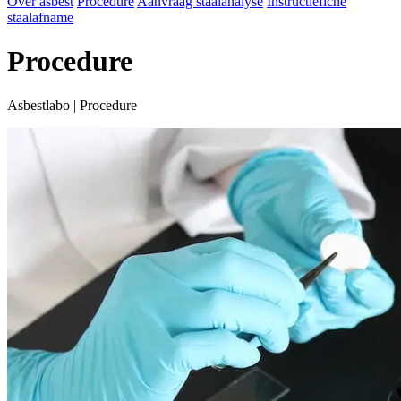
Over asbest
Procedure
Aanvraag staalanalyse
Instructiefiche
staalafname
Procedure
Asbestlabo | Procedure