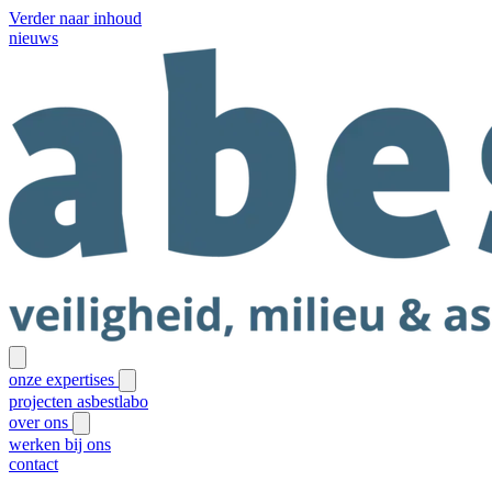
Verder naar inhoud
nieuws
onze expertises
projecten
asbestlabo
over ons
werken bij ons
contact