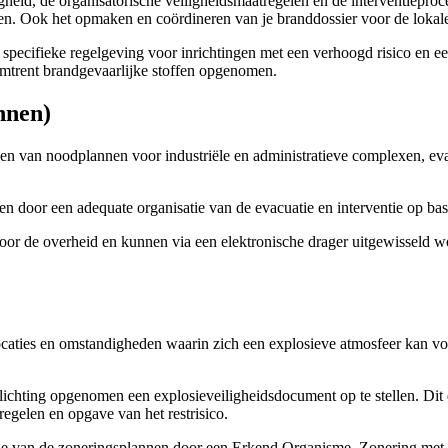
igheid, de organisatorische veiligheidsmaatregelen en de interventiepr
ssen. Ook het opmaken en coördineren van je branddossier voor de lokal
specifieke regelgeving voor inrichtingen met een verhoogd risico en e
mtrent brandgevaarlijke stoffen opgenomen.
nnen)
en van noodplannen voor industriële en administratieve complexen, eva
en door een adequate organisatie van de evacuatie en interventie op ba
oor de overheid en kunnen via een elektronische drager uitgewisseld 
caties en omstandigheden waarin zich een explosieve atmosfeer kan vor
plichting opgenomen een explosieveiligheidsdocument op te stellen. Dit
regelen en opgave van het restrisico.
ie van de zoneringsplannen door een Erkend Organisme. Zonering met bij