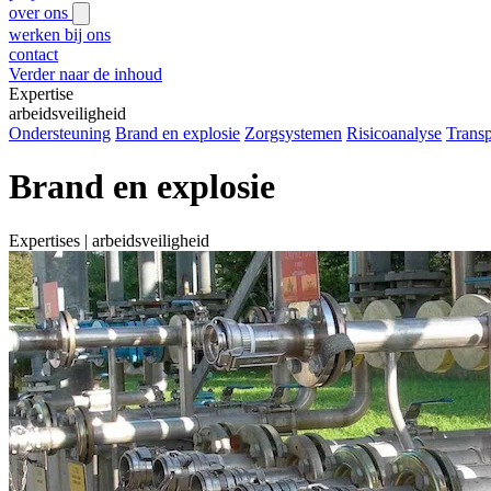
over ons
werken bij ons
contact
Verder naar de inhoud
Expertise
arbeidsveiligheid
Ondersteuning
Brand en explosie
Zorgsystemen
Risicoanalyse
Transp
Brand en explosie
Expertises | arbeidsveiligheid