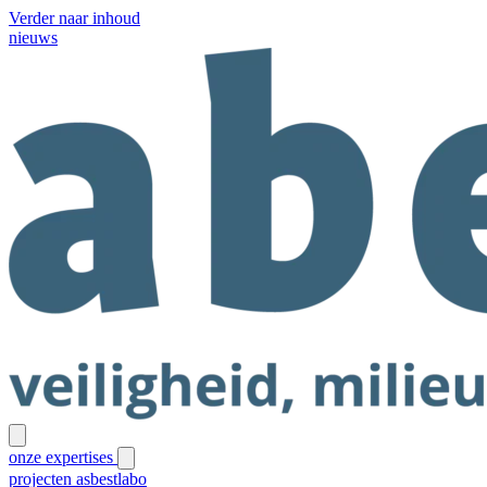
Verder naar inhoud
nieuws
onze expertises
projecten
asbestlabo