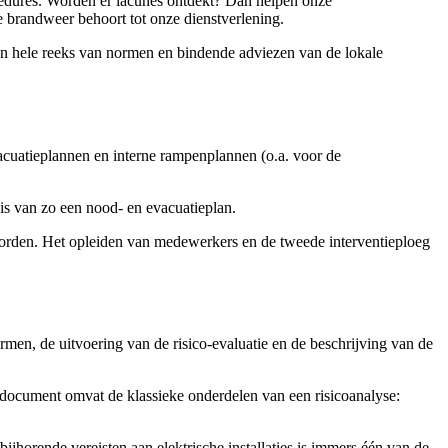
ocedures. Worden er lacunes ontdekt? Dan helpen onze
e brandweer behoort tot onze dienstverlening.
en hele reeks van normen en bindende adviezen van de lokale
cuatieplannen en interne rampenplannen (o.a. voor de
sis van zo een nood- en evacuatieplan.
worden. Het opleiden van medewerkers en de tweede interventieploeg
men, de uitvoering van de risico-evaluatie en de beschrijving van de
 document omvat de klassieke onderdelen van een risicoanalyse:
horende vereisten aan elektrische installaties is immers één van de