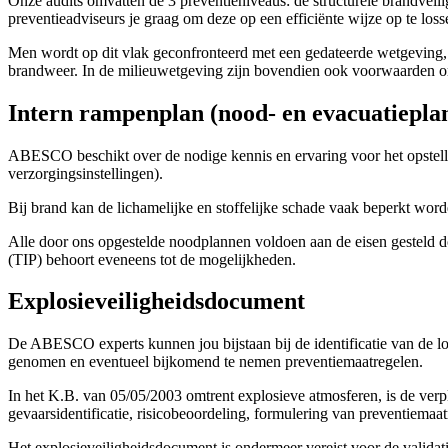
Onze audits omvatten de 3 preventieniveaus: de structurele brandveil
preventieadviseurs je graag om deze op een efficiënte wijze op te lo
Men wordt op dit vlak geconfronteerd met een gedateerde wetgeving, 
brandweer. In de milieuwetgeving zijn bovendien ook voorwaarden o
Intern rampenplan (nood- en evacuatiepla
ABESCO beschikt over de nodige kennis en ervaring voor het opstell
verzorgingsinstellingen).
Bij brand kan de lichamelijke en stoffelijke schade vaak beperkt word
Alle door ons opgestelde noodplannen voldoen aan de eisen gesteld d
(TIP) behoort eveneens tot de mogelijkheden.
Explosieveiligheidsdocument
De ABESCO experts kunnen jou bijstaan bij de identificatie van de lo
genomen en eventueel bijkomend te nemen preventiemaatregelen.
In het K.B. van 05/05/2003 omtrent explosieve atmosferen, is de ver
gevaarsidentificatie, risicobeoordeling, formulering van preventiemaat
Het explosieveiligheidsdocument is ondermeer vereist voor de validat