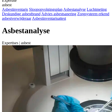
Expertise
asbest
Asbestinventaris
Sloopopvolgingsplan
Asbestanalyse
Luchtmeting
Deskundige asbestbrand
Advies asbestsanering
Zorgsysteem erkend
asbestverwijderaar
Asbestinventarisattest
Asbestanalyse
Expertises | asbest