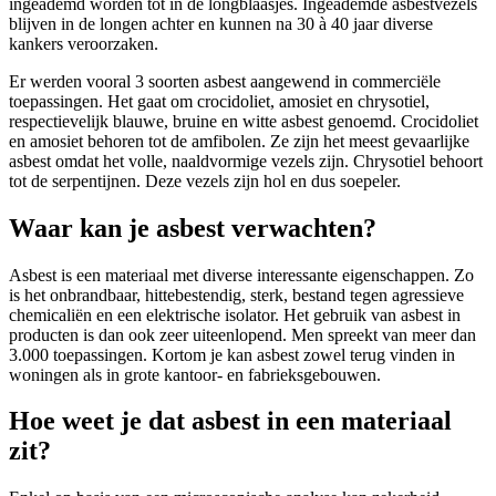
ingeademd worden tot in de longblaasjes. Ingeademde asbestvezels
blijven in de longen achter en kunnen na 30 à 40 jaar diverse
kankers veroorzaken.
Er werden vooral 3 soorten asbest aangewend in commerciële
toepassingen. Het gaat om crocidoliet, amosiet en chrysotiel,
respectievelijk blauwe, bruine en witte asbest genoemd. Crocidoliet
en amosiet behoren tot de amfibolen. Ze zijn het meest gevaarlijke
asbest omdat het volle, naaldvormige vezels zijn. Chrysotiel behoort
tot de serpentijnen. Deze vezels zijn hol en dus soepeler.
Waar kan je asbest verwachten?
Asbest is een materiaal met diverse interessante eigenschappen. Zo
is het onbrandbaar, hittebestendig, sterk, bestand tegen agressieve
chemicaliën en een elektrische isolator. Het gebruik van asbest in
producten is dan ook zeer uiteenlopend. Men spreekt van meer dan
3.000 toepassingen. Kortom je kan asbest zowel terug vinden in
woningen als in grote kantoor- en fabrieksgebouwen.
Hoe weet je dat asbest in een materiaal
zit?