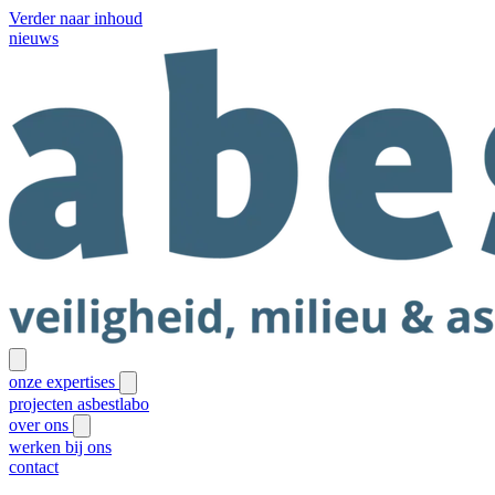
Verder naar inhoud
nieuws
onze expertises
projecten
asbestlabo
over ons
werken bij ons
contact